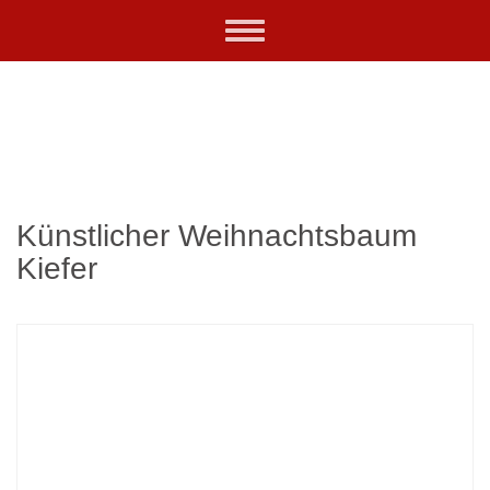
Skip
Toggle
to
navigation
main
content
Künstlicher Weihnachtsbaum
Kiefer