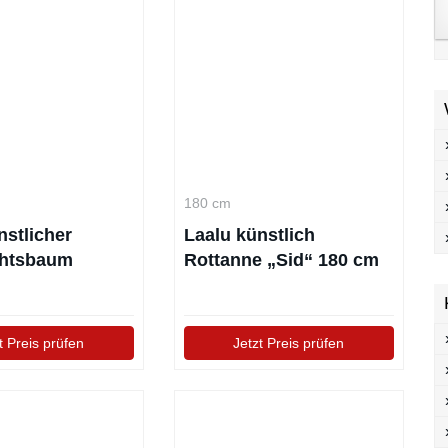
180 cm
nstlicher
Laalu künstlich
htsbaum
Rottanne „Sid“ 180 cm
a“
t Preis prüfen
Jetzt Preis prüfen