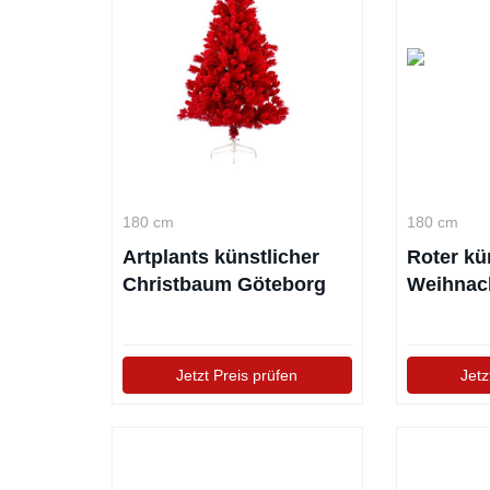
180 cm
180 cm
Artplants künstlicher
Roter kü
Christbaum Göteborg
Weihnac
„Georgi
Jetzt Preis prüfen
Jetz