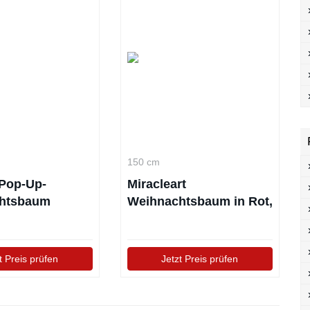
150 cm
Pop-Up-
Miracleart
htsbaum
Weihnachtsbaum in Rot,
 150 cm
Grün, Gold 152 cm
t Preis prüfen
Jetzt Preis prüfen