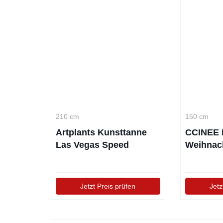
210 cm
150 cm
Artplants Kunsttanne
CCINEE 
Las Vegas Speed
Weihnac
rot/weiß
Jetzt Preis prüfen
Jetz