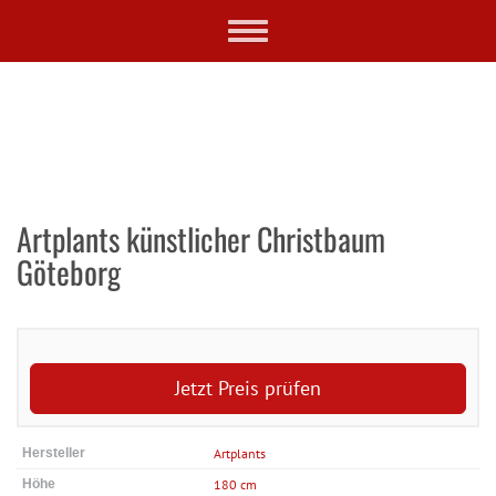
Skip
Toggle
to
navigation
main
content
Artplants künstlicher Christbaum
Göteborg
Jetzt Preis prüfen
Hersteller
Artplants
Höhe
180 cm