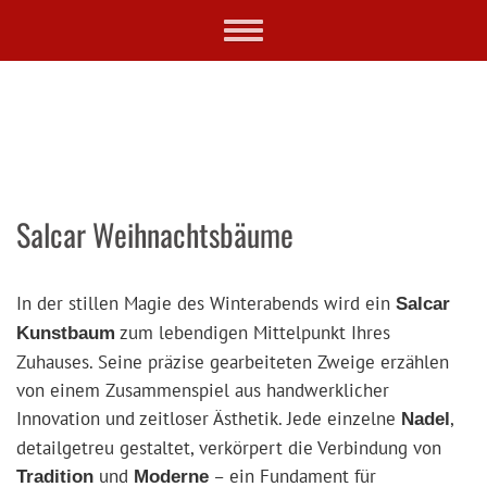
Skip
Toggle
to
navigation
main
content
Salcar Weihnachtsbäume
In der stillen Magie des Winterabends wird ein
Salcar
zum lebendigen Mittelpunkt Ihres
Kunstbaum
Zuhauses. Seine präzise gearbeiteten Zweige erzählen
von einem Zusammenspiel aus handwerklicher
Innovation und zeitloser Ästhetik. Jede einzelne
,
Nadel
detailgetreu gestaltet, verkörpert die Verbindung von
und
– ein Fundament für
Tradition
Moderne