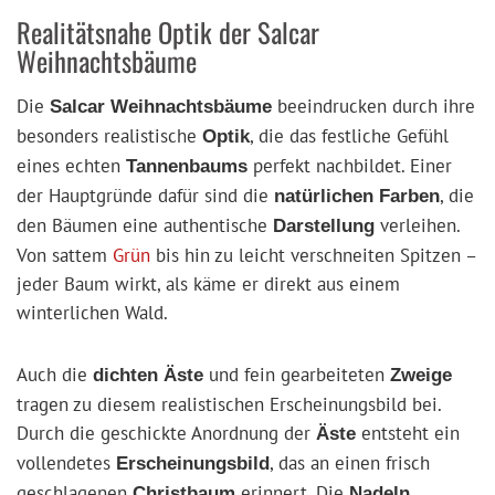
Realitätsnahe Optik der Salcar
Weihnachtsbäume
Die
beeindrucken durch ihre
Salcar Weihnachtsbäume
besonders realistische
, die das festliche Gefühl
Optik
eines echten
perfekt nachbildet. Einer
Tannenbaums
der Hauptgründe dafür sind die
, die
natürlichen Farben
den Bäumen eine authentische
verleihen.
Darstellung
Von sattem
Grün
bis hin zu leicht verschneiten Spitzen –
jeder Baum wirkt, als käme er direkt aus einem
winterlichen Wald.
Auch die
und fein gearbeiteten
dichten Äste
Zweige
tragen zu diesem realistischen Erscheinungsbild bei.
Durch die geschickte Anordnung der
entsteht ein
Äste
vollendetes
, das an einen frisch
Erscheinungsbild
geschlagenen
erinnert. Die
,
Christbaum
Nadeln