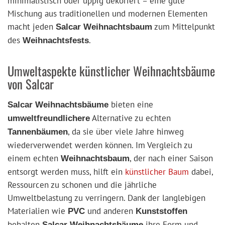
minimalistisch oder üppig dekoriert – eine gute
Mischung aus traditionellen und modernen Elementen
macht jeden
zum Mittelpunkt
Salcar Weihnachtsbaum
des
.
Weihnachtsfests
Umweltaspekte künstlicher Weihnachtsbäume
von Salcar
bieten eine
Salcar Weihnachtsbäume
Alternative zu echten
umweltfreundlichere
, da sie über viele Jahre hinweg
Tannenbäumen
wiederverwendet werden können. Im Vergleich zu
einem echten
, der nach einer Saison
Weihnachtsbaum
entsorgt werden muss, hilft ein
künstlicher Baum
dabei,
Ressourcen zu schonen und die jährliche
Umweltbelastung zu verringern. Dank der langlebigen
Materialien wie
und anderen
PVC
Kunststoffen
behalten
ihre Form und
Salcar Weihnachtsbäume