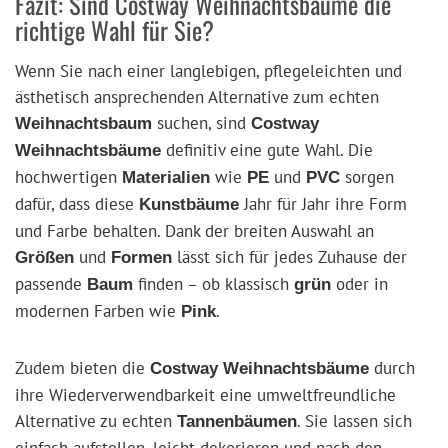
Fazit: Sind Costway Weihnachtsbäume die
richtige Wahl für Sie?
Wenn Sie nach einer langlebigen, pflegeleichten und
ästhetisch ansprechenden Alternative zum echten
suchen, sind
Weihnachtsbaum
Costway
definitiv eine gute Wahl. Die
Weihnachtsbäume
hochwertigen
wie
und
sorgen
Materialien
PE
PVC
dafür, dass diese
Jahr für Jahr ihre Form
Kunstbäume
und Farbe behalten. Dank der breiten Auswahl an
und
lässt sich für jedes Zuhause der
Größen
Formen
passende
finden – ob klassisch
oder in
Baum
grün
modernen Farben wie
.
Pink
Zudem bieten die
durch
Costway Weihnachtsbäume
ihre Wiederverwendbarkeit eine umweltfreundliche
Alternative zu echten
. Sie lassen sich
Tannenbäumen
einfach aufstellen, leicht dekorieren und nach den