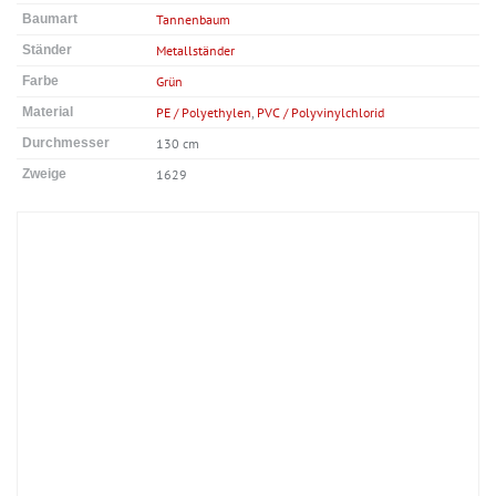
Baumart
Tannenbaum
Ständer
Metallständer
Farbe
Grün
Material
PE / Polyethylen
,
PVC / Polyvinylchlorid
Durchmesser
130 cm
Zweige
1629