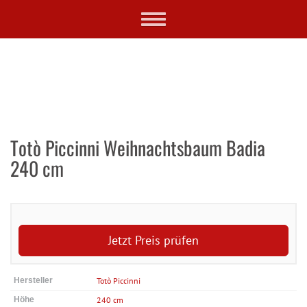
Skip
Toggle
to
navigation
main
content
Totò Piccinni Weihnachtsbaum Badia
240 cm
Jetzt Preis prüfen
Hersteller
Totò Piccinni
Höhe
240 cm