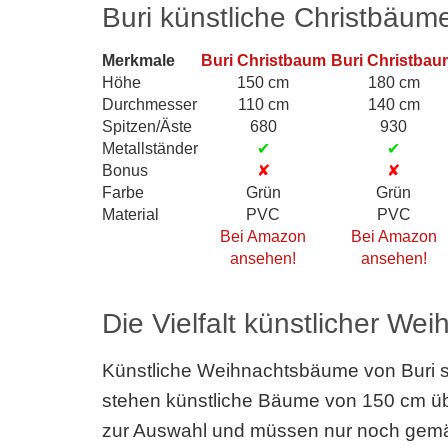
Buri künstliche Christbäum
Merkmale
Buri Christbaum
Buri Christbau
Höhe
150 cm
180 cm
Durchmesser
110 cm
140 cm
Spitzen/Äste
680
930
Metallständer
✔
✔
Bonus
✘
✘
Farbe
Grün
Grün
Material
PVC
PVC
Bei Amazon
Bei Amazon
ansehen!
ansehen!
Die Vielfalt künstlicher W
Künstliche Weihnachtsbäume von Buri si
stehen künstliche Bäume von 150 cm üb
zur Auswahl und müssen nur noch gemäß