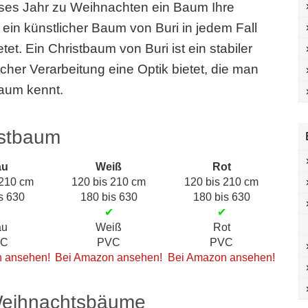
es Jahr zu Weihnachten ein Baum Ihre
 ein künstlicher Baum von Buri in jedem Fall
etet. Ein Christbaum von Buri ist ein stabiler
licher Verarbeitung eine Optik bietet, die man
aum kennt.
istbaum
au
Weiß
Rot
 210 cm
120 bis 210 cm
120 bis 210 cm
s 630
180 bis 630
180 bis 630
✔
✔
✔
au
Weiß
Rot
VC
PVC
PVC
 ansehen!
Bei Amazon ansehen!
Bei Amazon ansehen!
 Weihnachtsbäume