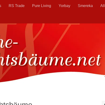
s
RS Trade
Pure Living
Yorbay
Smereka
Al
chtsbäume