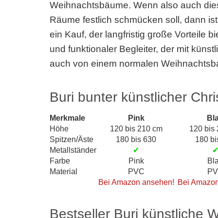
Weihnachtsbäume. Wenn also auch dies
Räume festlich schmücken soll, dann ist
ein Kauf, der langfristig große Vorteile bi
und funktionaler Begleiter, der mit künst
auch von einem normalen Weihnachtsb
Buri bunter künstlicher Chr
Merkmale
Pink
Bl
Höhe
120 bis 210 cm
120 bis
Spitzen/Äste
180 bis 630
180 bi
Metallständer
✔
Farbe
Pink
Bl
Material
PVC
P
Bei Amazon ansehen!
Bei Amazon
Bestseller Buri künstliche