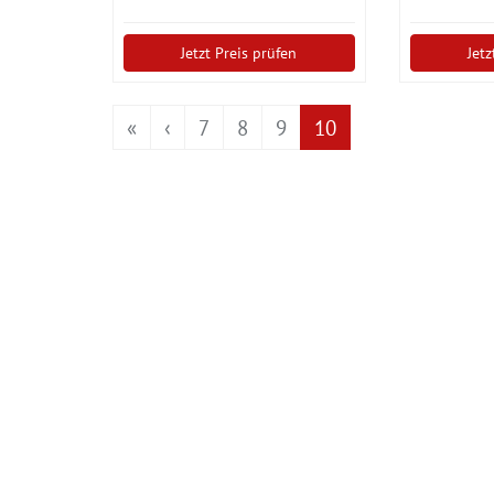
Jetzt Preis prüfen
Jetz
«
‹
7
8
9
10