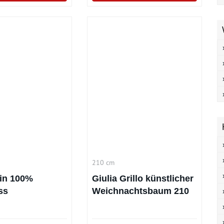
210 cm
in 100%
Giulia Grillo künstlicher
ss
Weichnachtsbaum 210
htsbaum
cm