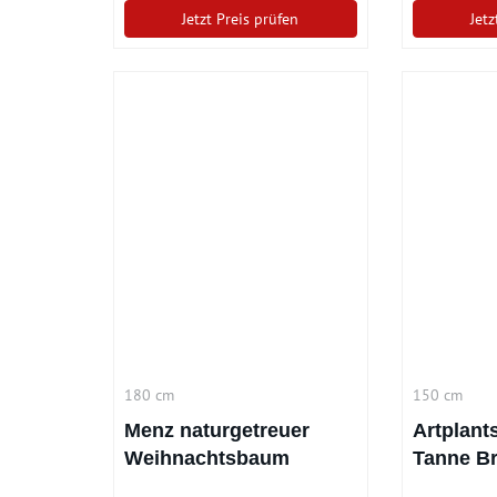
Jetzt Preis prüfen
Jetz
180 cm
150 cm
Menz naturgetreuer
Artplant
Weihnachtsbaum
Tanne B
(180cm)