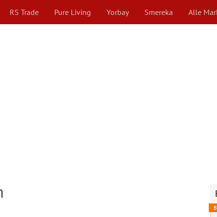
RS Trade
Pure Living
Yorbay
Smereka
Alle Ma
m
B