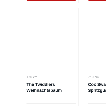
180 cm
240 cm
The Twiddlers
Cox Swa
Weihnachtsbaum
Spritzgu
Premium 180 cm
Weihnac
(240cm)