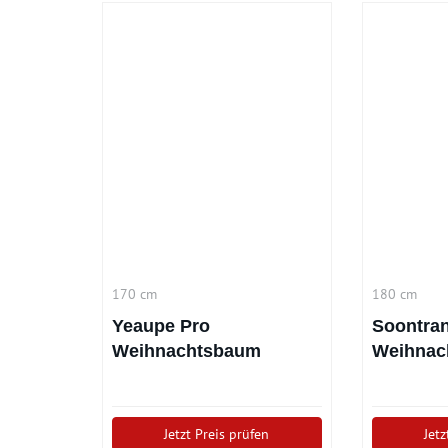
170 cm
180 cm
Yeaupe Pro
Soontra
Weihnachtsbaum
Weihnac
(170cm)
Beleuch
Jetzt Preis prüfen
Jetz