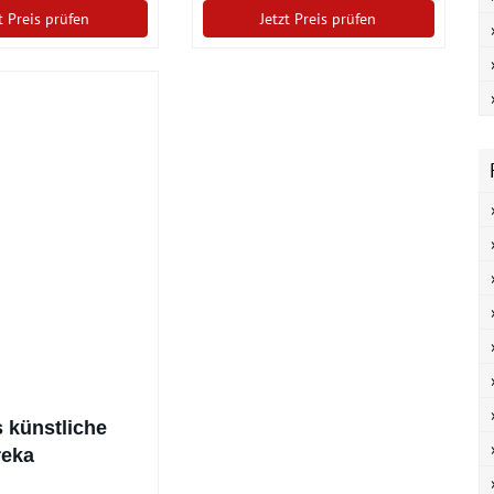
t Preis prüfen
Jetzt Preis prüfen
s künstliche
reka