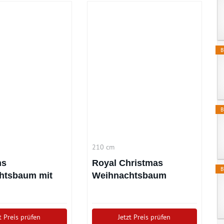
B
B
210 cm
ns
Royal Christmas
B
htsbaum mit
Weihnachtsbaum
tung 180 cm
Spitsbergen 210 cm
t Preis prüfen
Jetzt Preis prüfen