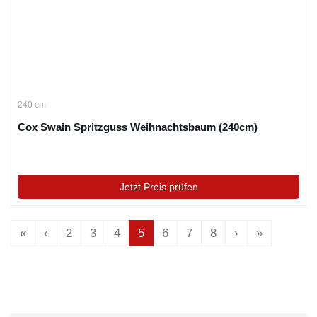
240 cm
Cox Swain Spritzguss Weihnachtsbaum (240cm)
Jetzt Preis prüfen
«
‹
2
3
4
5
6
7
8
›
»