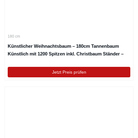
180 cm
Künstlicher Weihnachtsbaum – 180cm Tannenbaum
Künstlich mit 1200 Spitzen inkl. Christbaum Ständer –
Weinachtenbaum Christbaum Christmas Tree NUZEKY
180CM Christmas Tree (A)
Jetzt Preis prüfen