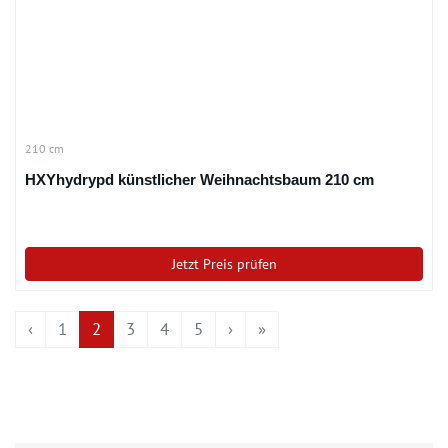
210 cm
HXYhydrypd künstlicher Weihnachtsbaum 210 cm
Jetzt Preis prüfen
‹
1
2
3
4
5
›
»