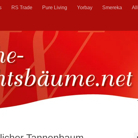
s
RS Trade
Pure Living
Yorbay
Smereka
Al
stlicher Tannenbaum