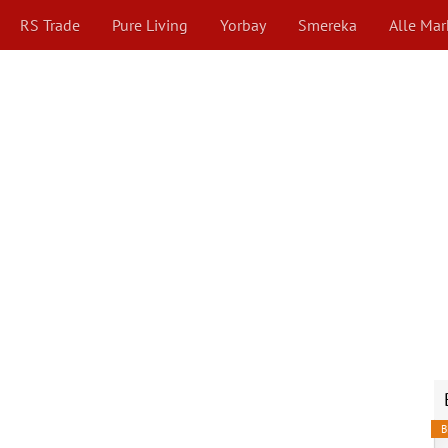
RS Trade
Pure Living
Yorbay
Smereka
Alle Ma
B