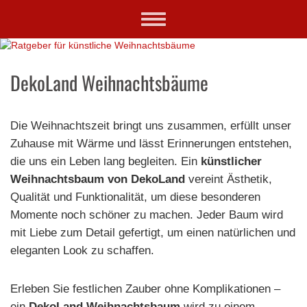
Skip
Toggle
to
navigation
main
content
DekoLand Weihnachtsbäume
Die Weihnachtszeit bringt uns zusammen, erfüllt unser
Zuhause mit Wärme und lässt Erinnerungen entstehen,
die uns ein Leben lang begleiten. Ein
künstlicher
Weihnachtsbaum von DekoLand
vereint Ästhetik,
Qualität und Funktionalität, um diese besonderen
Momente noch schöner zu machen. Jeder Baum wird
mit Liebe zum Detail gefertigt, um einen natürlichen und
eleganten Look zu schaffen.
Erleben Sie festlichen Zauber ohne Komplikationen –
ein
DekoLand Weihnachtsbaum
wird zu einem