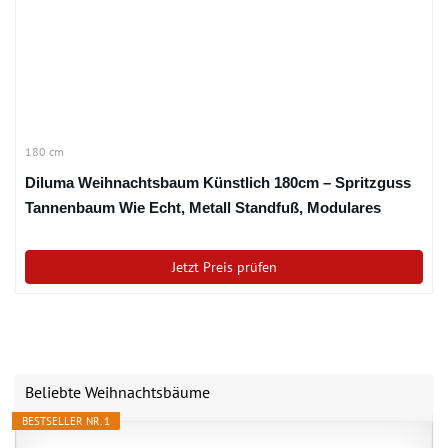
180 cm
Diluma Weihnachtsbaum Künstlich 180cm – Spritzguss
Tannenbaum Wie Echt, Metall Standfuß, Modulares
Stecksystem, Schwer Entflammbar B1 Zertifikat –
Künstlicher Premium Voll-PE Christbaum
Jetzt Preis prüfen
Beliebte Weihnachtsbäume
BESTSELLER NR. 1