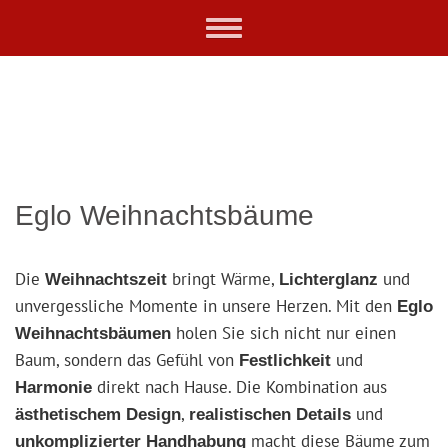
Skip
Toggle
to
navigation
main
content
Eglo Weihnachtsbäume
Die
bringt Wärme,
und
Weihnachtszeit
Lichterglanz
unvergessliche Momente in unsere Herzen. Mit den
Eglo
holen Sie sich nicht nur einen
Weihnachtsbäumen
Baum, sondern das Gefühl von
und
Festlichkeit
direkt nach Hause. Die Kombination aus
Harmonie
,
und
ästhetischem Design
realistischen Details
macht diese Bäume zum
unkomplizierter Handhabung