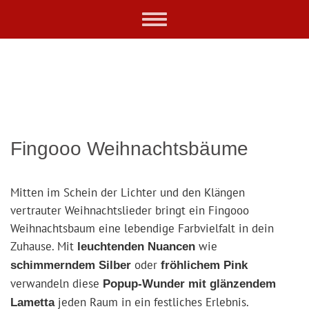
Skip
Toggle
to
navigation
main
content
Fingooo Weihnachtsbäume
Mitten im Schein der Lichter und den Klängen
vertrauter Weihnachtslieder bringt ein Fingooo
Weihnachtsbaum eine lebendige Farbvielfalt in dein
Zuhause. Mit
wie
leuchtenden Nuancen
oder
schimmerndem Silber
fröhlichem Pink
verwandeln diese
Popup-Wunder mit glänzendem
jeden Raum in ein festliches Erlebnis.
Lametta