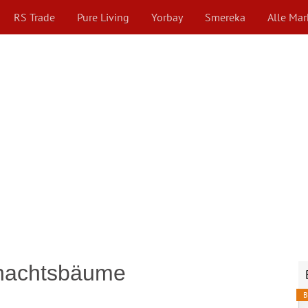
RS Trade
Pure Living
Yorbay
Smereka
Alle Ma
hnachtsbäume
B