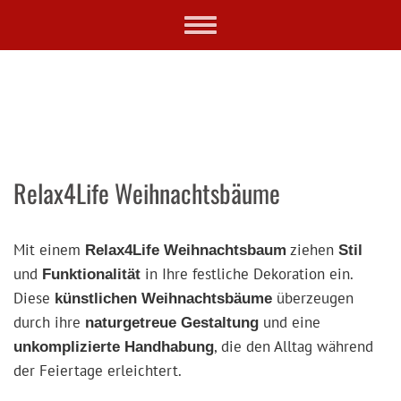
Skip
Toggle
to
navigation
main
content
Relax4Life Weihnachtsbäume
Mit einem
ziehen
Relax4Life Weihnachtsbaum
Stil
und
in Ihre festliche Dekoration ein.
Funktionalität
Diese
überzeugen
künstlichen Weihnachtsbäume
durch ihre
und eine
naturgetreue Gestaltung
, die den Alltag während
unkomplizierte Handhabung
der Feiertage erleichtert.