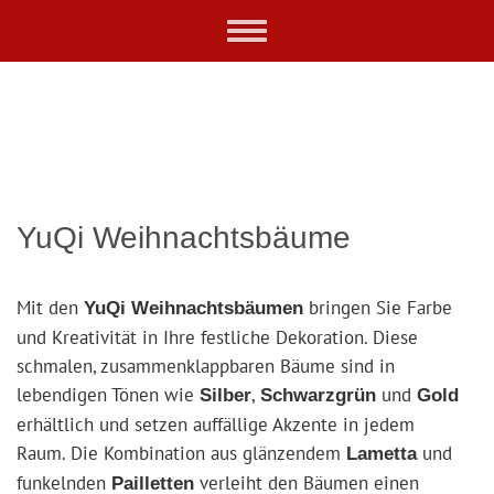
Skip
Toggle
to
navigation
main
content
YuQi Weihnachtsbäume
Mit den
bringen Sie Farbe
YuQi Weihnachtsbäumen
und Kreativität in Ihre festliche Dekoration. Diese
schmalen, zusammenklappbaren Bäume sind in
lebendigen Tönen wie
,
und
Silber
Schwarzgrün
Gold
erhältlich und setzen auffällige Akzente in jedem
Raum. Die Kombination aus glänzendem
und
Lametta
funkelnden
verleiht den Bäumen einen
Pailletten