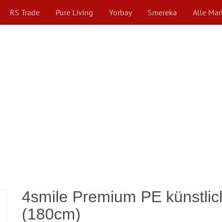
RS Trade
Pure Living
Yorbay
Smereka
Alle Ma
4smile Premium PE künstli
(180cm)