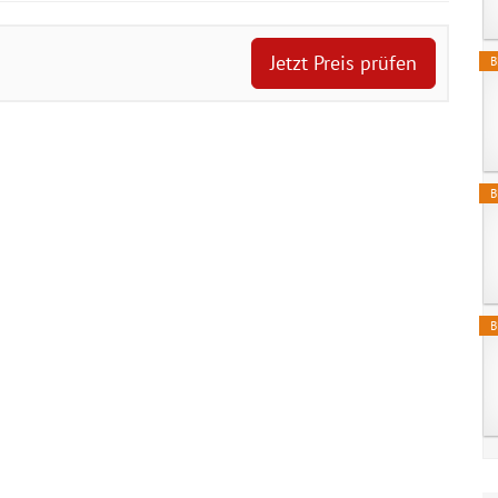
Jetzt Preis prüfen
B
B
B