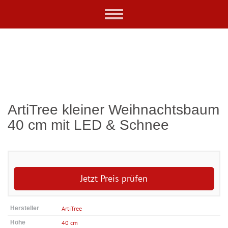
Skip
Toggle
to
navigation
main
content
ArtiTree kleiner Weihnachtsbaum
40 cm mit LED & Schnee
Jetzt Preis prüfen
Hersteller
ArtiTree
Höhe
40 cm