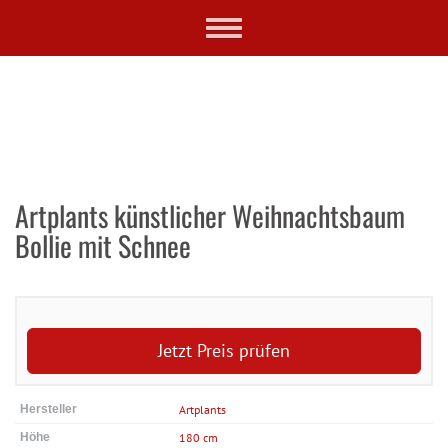
Skip
Toggle
to
navigation
main
content
Artplants künstlicher Weihnachtsbaum
Bollie mit Schnee
Jetzt Preis prüfen
Hersteller
Artplants
Höhe
180 cm