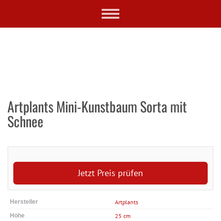
Skip
Toggle
to
navigation
main
content
Artplants Mini-Kunstbaum Sorta mit
Schnee
Jetzt Preis prüfen
Hersteller
Artplants
Höhe
25 cm