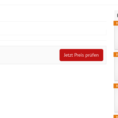
B
Jetzt Preis prüfen
B
B
B