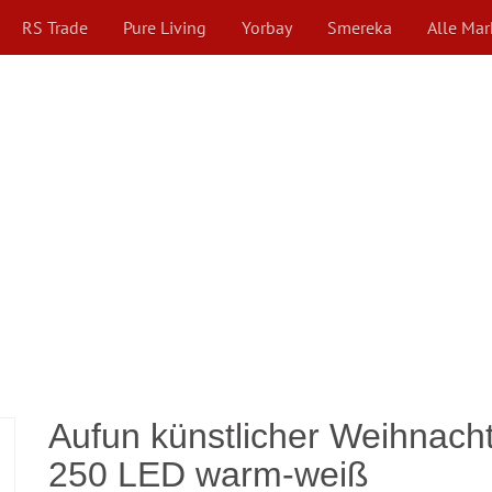
RS Trade
Pure Living
Yorbay
Smereka
Alle Ma
Aufun künstlicher Weihnach
250 LED warm-weiß