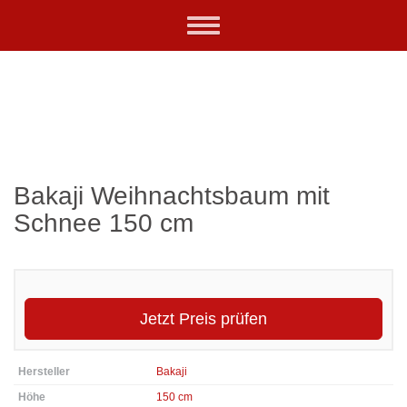
Skip
Toggle
to
navigation
main
content
Bakaji Weihnachtsbaum mit
Schnee 150 cm
Jetzt Preis prüfen
Hersteller
Bakaji
Höhe
150 cm