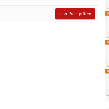
Jetzt Preis prüfen
B
B
B