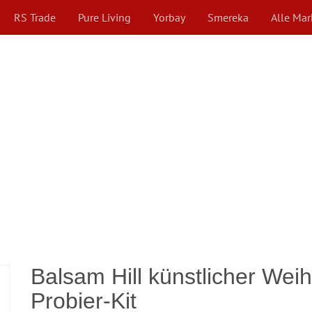
RS Trade
Pure Living
Yorbay
Smereka
Alle Ma
Balsam Hill künstlicher We
Probier-Kit