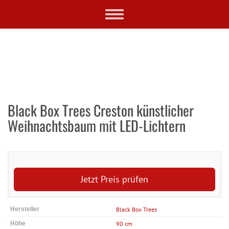
Skip
Toggle
to
navigation
main
content
Black Box Trees Creston künstlicher
Weihnachtsbaum mit LED-Lichtern
Jetzt Preis prüfen
Hersteller
Black Box Trees
Höhe
90 cm