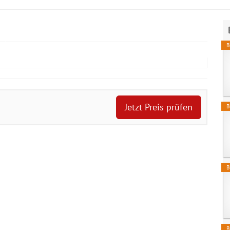
B
Jetzt Preis prüfen
B
B
B