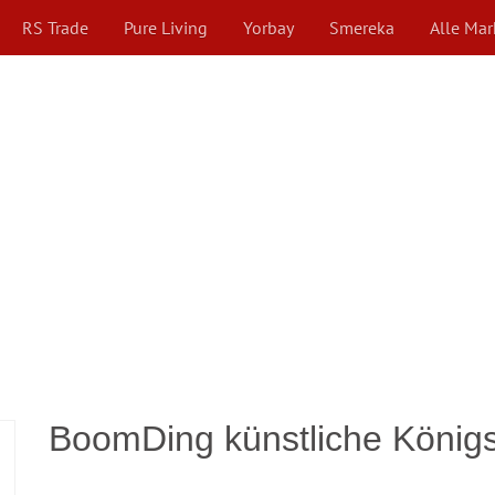
RS Trade
Pure Living
Yorbay
Smereka
Alle Ma
BoomDing künstliche König