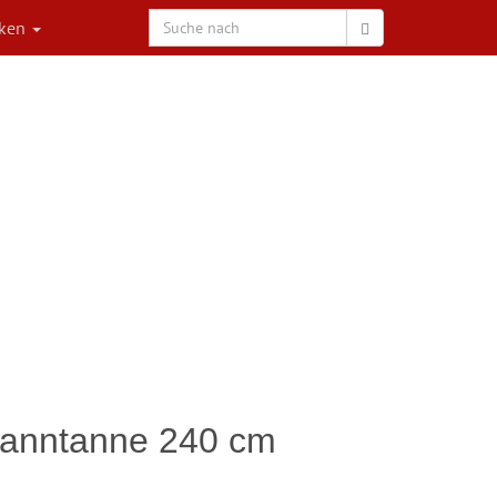
rken
manntanne 240 cm