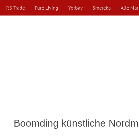
RS Trade
Pure Living
Yorbay
Smereka
Alle Ma
Boomding künstliche Nord