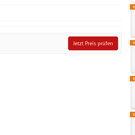
B
Jetzt Preis prüfen
B
B
B