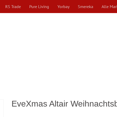
RS Trade
Pure Living
Yorbay
Smereka
Alle Ma
EveXmas Altair Weihnachts