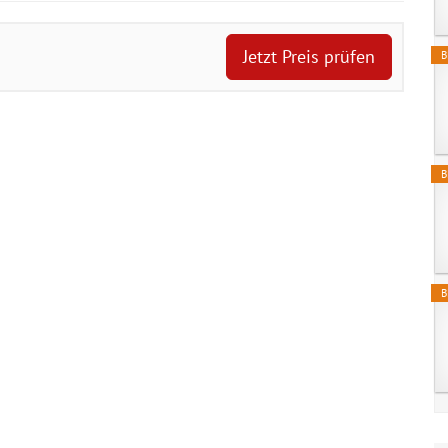
Jetzt Preis prüfen
B
B
B