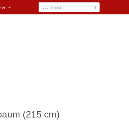
rken
baum (215 cm)