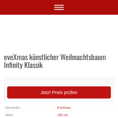
Skip
Toggle
to
navigation
main
content
eveXmas künstlicher Weihnachtsbaum
Infinity Klassik
Jetzt Preis prüfen
Hersteller
EveXmas
Höhe
190 cm