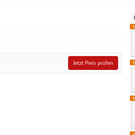
B
Jetzt Preis prüfen
B
B
B