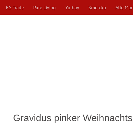
RS Trade
Pure Living
Yorbay
Smereka
Alle Ma
Gravidus pinker Weihnach