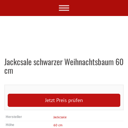
Skip
Toggle
to
navigation
main
content
Jackcsale schwarzer Weihnachtsbaum 60
cm
Jetzt Preis prüfen
Hersteller
Jackcsale
Höhe
60 cm