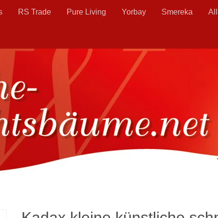
s
RS Trade
Pure Living
Yorbay
Smereka
Al
Kadax kleine künstliche sch