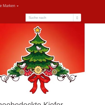
le Marken
neebedeckte Kiefer