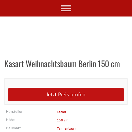
Skip
Toggle
to
navigation
main
content
Kasart Weihnachtsbaum Berlin 150 cm
Jetzt Preis prüfen
Hersteller
Kasart
Höhe
150 cm
Baumart
Tannenbaum