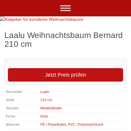
Skip
Toggle
to
navigation
main
content
Laalu Weihnachtsbaum Bernard
210 cm
Jetzt Preis prüfen
Hersteller
Laalu
Höhe
210 cm
Ständer
Metallständer
Farbe
Grün
Material
PE / Polyethylen
,
PVC / Polyvinylchlorid