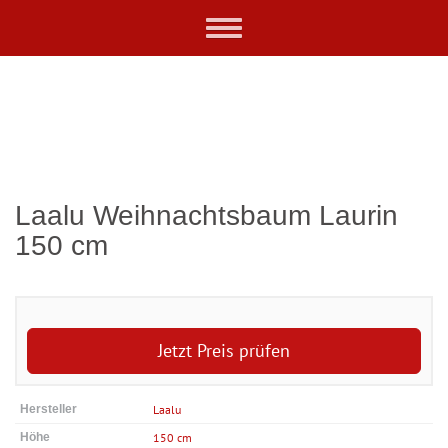
Skip
Toggle
to
navigation
main
content
Laalu Weihnachtsbaum Laurin
150 cm
Jetzt Preis prüfen
Hersteller
Laalu
Höhe
150 cm