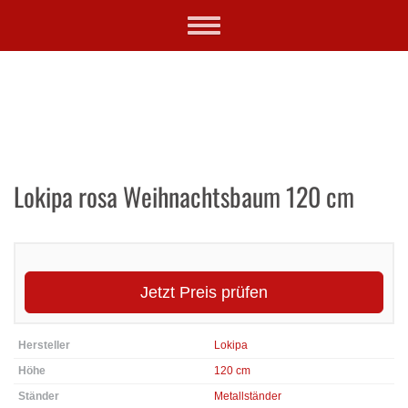
Skip
Toggle
to
navigation
main
content
Lokipa rosa Weihnachtsbaum 120 cm
Jetzt Preis prüfen
Hersteller
Lokipa
Höhe
120 cm
Ständer
Metallständer