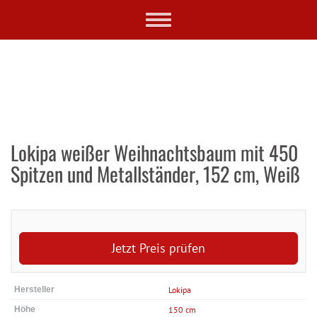
Skip
Toggle
to
navigation
main
content
Lokipa weißer Weihnachtsbaum mit 450
Spitzen und Metallständer, 152 cm, Weiß
Jetzt Preis prüfen
Hersteller
Lokipa
Höhe
150 cm