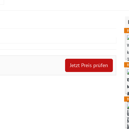
B
Jetzt Preis prüfen
B
B