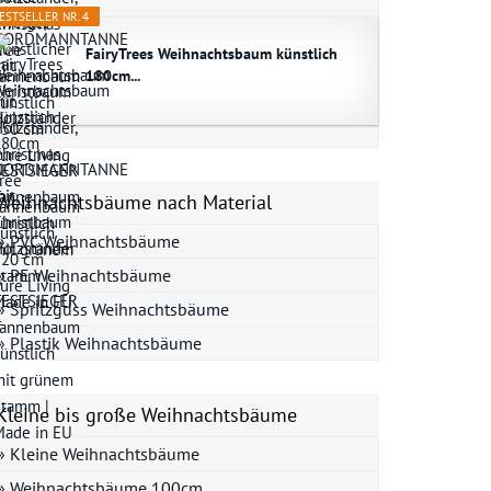
ESTSELLER NR. 4
FairyTrees Weihnachtsbaum künstlich
180cm...
Weihnachtsbäume nach Material
» PVC Weihnachtsbäume
» PE Weihnachtsbäume
» Spritzguss Weihnachtsbäume
» Plastik Weihnachtsbäume
Kleine bis große Weihnachtsbäume
» Kleine Weihnachtsbäume
» Weihnachtsbäume 100cm