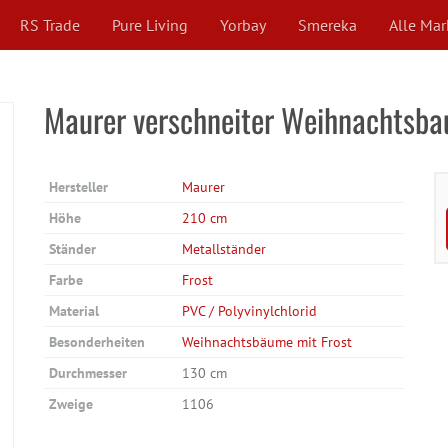
RS Trade
Pure Living
Yorbay
Smereka
Alle Ma
Maurer verschneiter Weihnachtsb
Hersteller
Maurer
Höhe
210 cm
Ständer
Metallständer
Farbe
Frost
Material
PVC / Polyvinylchlorid
Besonderheiten
Weihnachtsbäume mit Frost
Durchmesser
130 cm
Zweige
1106