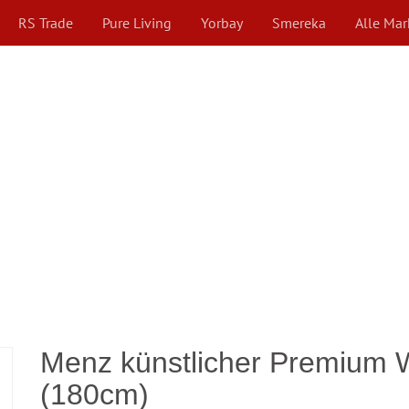
RS Trade
Pure Living
Yorbay
Smereka
Alle Ma
Menz künstlicher Premium
(180cm)