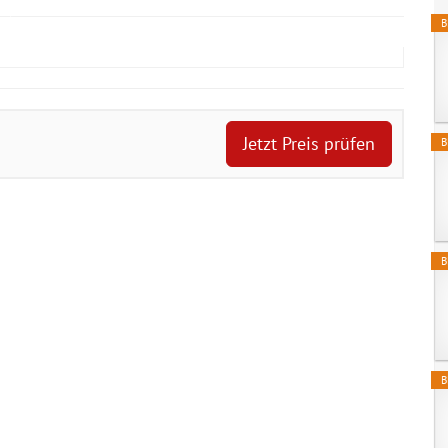
B
Jetzt Preis prüfen
B
B
B