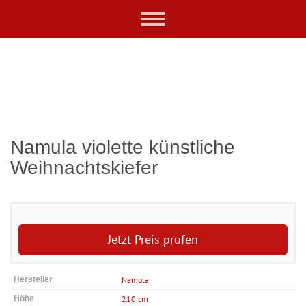
Skip
Toggle
to
navigation
main
content
Namula violette künstliche
Weihnachtskiefer
Jetzt Preis prüfen
Hersteller
Namula
Höhe
210 cm