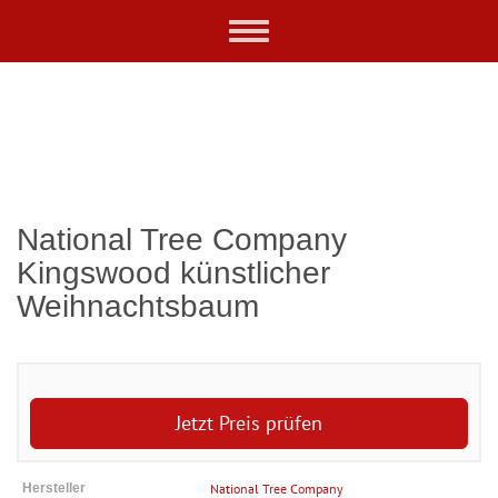
Skip
Toggle
to
navigation
main
content
National Tree Company
Kingswood künstlicher
Weihnachtsbaum
Jetzt Preis prüfen
Hersteller
National Tree Company