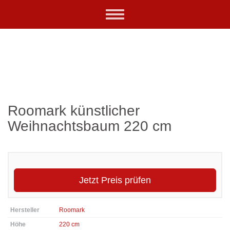
Skip
Toggle
to
navigation
main
content
Roomark künstlicher
Weihnachtsbaum 220 cm
Jetzt Preis prüfen
Hersteller
Roomark
Höhe
220 cm