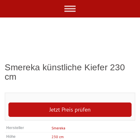
Skip
Toggle
to
navigation
main
content
Smereka künstliche Kiefer 230
cm
Jetzt Preis prüfen
Hersteller
Smereka
Höhe
230 cm