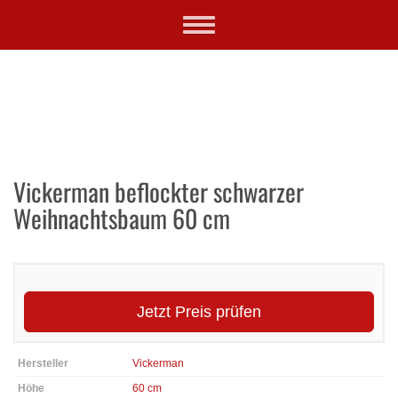
Skip
Toggle
to
navigation
main
content
Vickerman beflockter schwarzer
Weihnachtsbaum 60 cm
Jetzt Preis prüfen
Hersteller
Vickerman
Höhe
60 cm