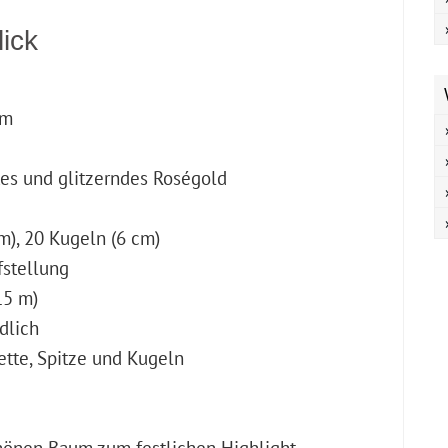
lick
cm
es und glitzerndes Roségold
m), 20 Kugeln (6 cm)
fstellung
15 m)
dlich
kette, Spitze und Kugeln
önen Baum zum festlichen Highlight