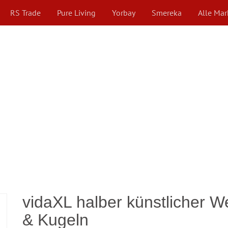
RS Trade
Pure Living
Yorbay
Smereka
Alle Ma
vidaXL halber künstlicher 
& Kugeln