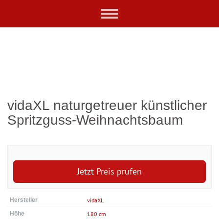
Skip
Toggle
to
navigation
main
content
vidaXL naturgetreuer künstlicher
Spritzguss-Weihnachtsbaum
Jetzt Preis prüfen
Hersteller
vidaXL
Höhe
180 cm