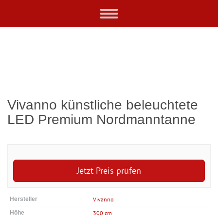
Skip
Toggle
to
navigation
main
content
Vivanno künstliche beleuchtete
LED Premium Nordmanntanne
Jetzt Preis prüfen
Hersteller
Vivanno
Höhe
300 cm