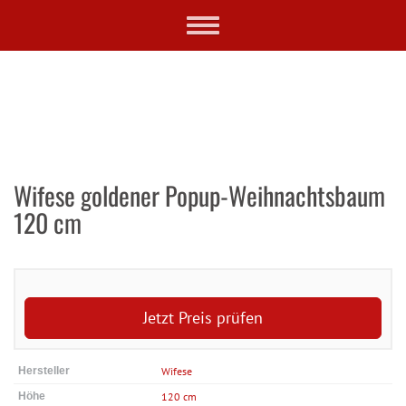
Skip
Toggle
to
navigation
main
content
Wifese goldener Popup-Weihnachtsbaum
120 cm
Jetzt Preis prüfen
Hersteller
Wifese
Höhe
120 cm